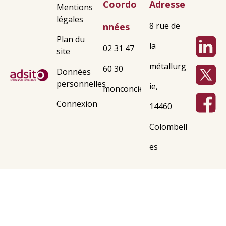
Coordo
Adresse
Mentions
légales
8 rue de
nnées
Plan du
la
02 31 47
site
métallurg
60 30
Données
personnelles
ie,
monconcierge@adsito.fr
Connexion
14460
Colombell
es