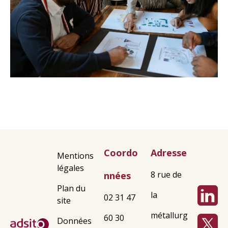
Coordo
Adresse
Mentions
légales
8 rue de
nnées
Plan du
la
02 31 47
site
métallurg
60 30
Données