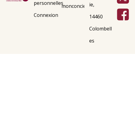
personnelles
ie,
monconcierge@adsito.fr
Connexion
14460
Colombell
es